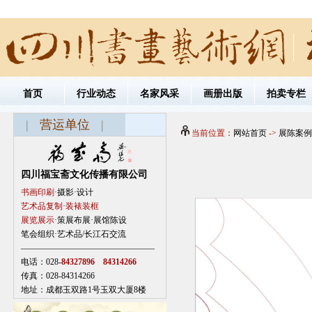
首页
行业动态
名家风采
画册出版
拍卖专栏
|
营运单位
|
当前位置：
网站首页
->
展陈案例
四川福宝斋文化传播有限公司
书画印刷
·摄影·设计
艺术品复制
·
装裱装框
展览展示
·策展布展·展馆陈设
笔会组织·艺术品/长江石交流
————————————————
电话：028-
84327896 84314266
传真：028-84314266
地址：成都玉双路1号玉双大厦8楼