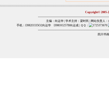
Copyright© 2005
-------------------------------------------------------------------------
主编：向运华 | 学术主持：梁时民 | 网站负责人：向运江 | 电话
手机：l3982O335O2向运华 l398OO257l9向运成 | ＱＱ：
-------------------------------------------------------------------------
四川书