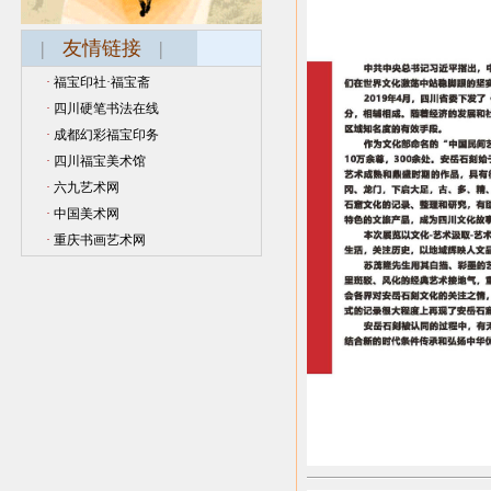
|
友情链接
|
·
福宝印社·福宝斋
·
四川硬笔书法在线
·
成都幻彩福宝印务
·
四川福宝美术馆
·
六九艺术网
·
中国美术网
·
重庆书画艺术网