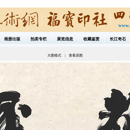
www.
画册出版
拍卖专栏
展览信息
收藏鉴赏
长江奇石
大图模式
|
查看原图