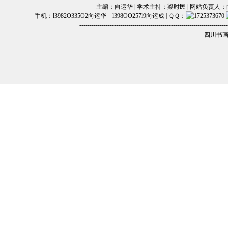
主编：向运华 | 学术主持：梁时民 | 网站负责人：向运江 | 电话
手机：l3982O335O2向运华 l398OO257l9向运成 | ＱＱ：
-------------------------------------------------------------------------
四川书